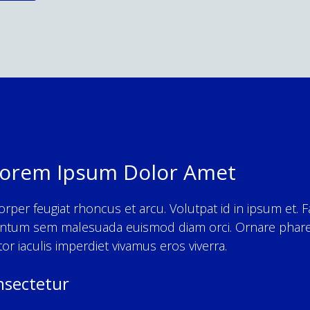
 Lorem Ipsum Dolor Amet
r feugiat rhoncus et arcu. Volutpat id in ipsum et. Faci
ementum sem malesuada euismod diam orci. Ornare pharetr
titor iaculis imperdiet vivamus eros viverra.
nsectetur