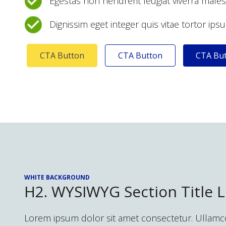
Egestas non hendrerit feugiat viverra male
Dignissim eget integer quis vitae tortor ip
CTA Button
CTA Button
CTA Bu
WHITE BACKGROUND
H2. WYSIWYG Section Title
Lorem ipsum dolor sit amet consectetur. Ullamcorpe