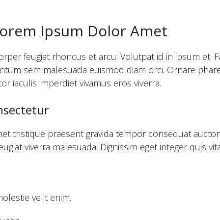
 Lorem Ipsum Dolor Amet
r feugiat rhoncus et arcu. Volutpat id in ipsum et. Faci
ementum sem malesuada euismod diam orci. Ornare pharetr
titor iaculis imperdiet vivamus eros viverra.
nsectetur
met tristique praesent gravida tempor consequat auctor
eugiat viverra malesuada. Dignissim eget integer quis vi
lestie velit enim.