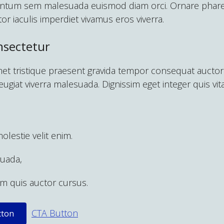
ementum sem malesuada euismod diam orci. Ornare pharetr
titor iaculis imperdiet vivamus eros viverra.
nsectetur
met tristique praesent gravida tempor consequat auctor
eugiat viverra malesuada. Dignissim eget integer quis vi
lestie velit enim.
suada,
sum quis auctor cursus.
CTA Button
tton