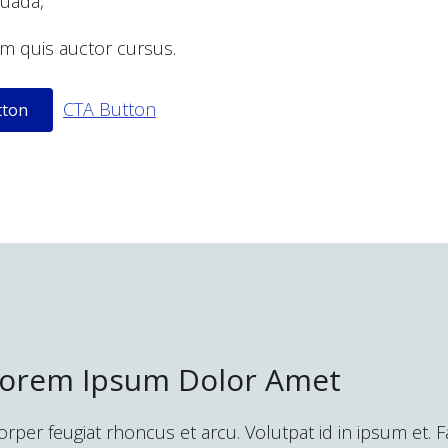
suada,
sum quis auctor cursus.
CTA Button
tton
 Lorem Ipsum Dolor Amet
r feugiat rhoncus et arcu. Volutpat id in ipsum et. Faci