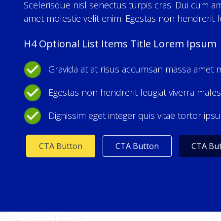
Scelerisque nisl senectus turpis cras. Dui cum a
amet molestie velit enim. Egestas non hendrerit f
H4 Optional List Items Title Lorem Ipsum
Gravida at at risus accumsan massa amet mo
Egestas non hendrerit feugiat viverra male
Dignissim eget integer quis vitae tortor ip
CTA Button
CTA Button
CTA Bu