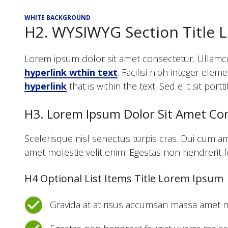
WHITE BACKGROUND
H2. WYSIWYG Section Title
Lorem ipsum dolor sit amet consectetur. Ullamcorpe
hyperlink wthin text
. Facilisi nibh integer el
hyperlink
that is within the text. Sed elit sit port
H3. Lorem Ipsum Dolor Sit Amet Co
Scelerisque nisl senectus turpis cras. Dui cum a
amet molestie velit enim. Egestas non hendrerit f
H4 Optional List Items Title Lorem Ipsum
Gravida at at risus accumsan massa amet mo