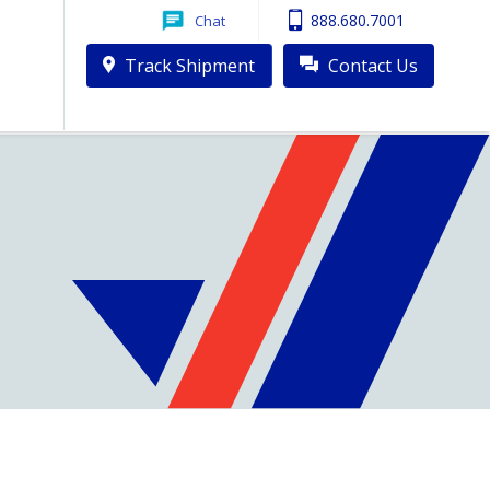
888.680.7001
Chat
Track Shipment
Contact Us