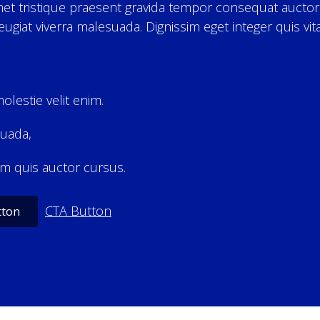
met tristique praesent gravida tempor consequat auctor
eugiat viverra malesuada. Dignissim eget integer quis vi
lestie velit enim.
suada,
sum quis auctor cursus.
CTA Button
tton