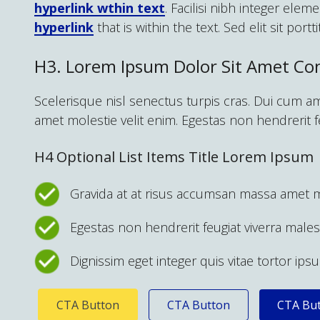
hyperlink wthin text
. Facilisi nibh integer el
hyperlink
that is within the text. Sed elit sit port
H3. Lorem Ipsum Dolor Sit Amet Co
Scelerisque nisl senectus turpis cras. Dui cum a
amet molestie velit enim. Egestas non hendrerit f
H4 Optional List Items Title Lorem Ipsum
Gravida at at risus accumsan massa amet mo
Egestas non hendrerit feugiat viverra male
Dignissim eget integer quis vitae tortor ip
CTA Button
CTA Button
CTA Bu